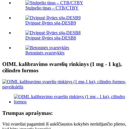
Stulpelio tipas – CTB/CTBY
Dvipusė šlyties sija-DESB9
Dvipusė šlyties sija-DESB8
Betoninės svarstyklės
OIML kalibravimo svarelių rinkinys (1 mg - 1 kg),
cilindro formos
Trumpas aprašymas:
Visi svareliai pagaminti iš aukščiausios kokybės nerūdijančio plieno,