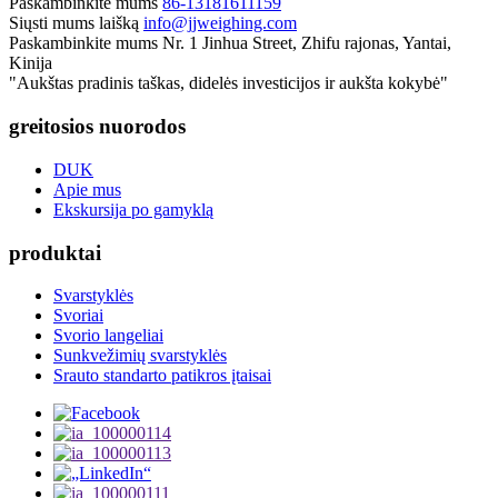
Paskambinkite mums
86-13181611159
Siųsti mums laišką
info@jjweighing.com
Paskambinkite mums
Nr. 1 Jinhua Street, Zhifu rajonas, Yantai,
Kinija
"Aukštas pradinis taškas, didelės investicijos ir aukšta kokybė"
greitosios nuorodos
DUK
Apie mus
Ekskursija po gamyklą
produktai
Svarstyklės
Svoriai
Svorio langeliai
Sunkvežimių svarstyklės
Srauto standarto patikros įtaisai