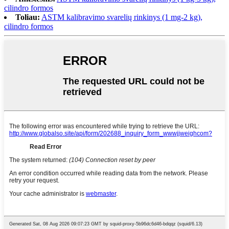
cilindro formos
Toliau:
ASTM kalibravimo svarelių rinkinys (1 mg-2 kg),
cilindro formos