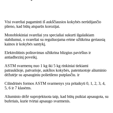
Išsamus produkto aprašymas
Visi svareliai pagaminti iš aukščiausios kokybės nerūdijančio
plieno, kad būtų atsparūs korozijai.
Monoblokiniai svareliai yra specialiai sukurti ilgalaikiam
stabilumui, o svareliai su reguliuojama ertme užtikrina geriausią
kainos ir kokybės santykį.
Elektrolitinis poliravimas užtikrina blizgius paviršius ir
antiadhezinį poveikį.
ASTM svarmenų nuo 1 kg iki 5 kg rinkiniai tiekiami
patrauklioje, patvarioje, aukštos kokybės, patentuotoje aliuminio
dėžutėje su apsauginiu polietileno putplasčiu.
ir
Cilindrinės formos ASTM svarmenys yra pritaikyti 0, 1, 2, 3, 4,
5, 6 ir 7 klasėms.
Aliuminio dėžė suprojektuota taip, kad būtų puikiai apsaugota, su
buferiais, kurie tvirtai apsaugo svarmenis.