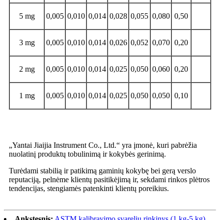
5 mg
0,005
0,010
0,014
0,028
0,055
0,080
0,50
3 mg
0,005
0,010
0,014
0,026
0,052
0,070
0,20
2 mg
0,005
0,010
0,014
0,025
0,050
0,060
0,20
1 mg
0,005
0,010
0,014
0,025
0,050
0,050
0,10
Kodėl verta rinktis mus
„Yantai Jiaijia Instrument Co., Ltd.“ yra įmonė, kuri pabrėžia
nuolatinį produktų tobulinimą ir kokybės gerinimą.
Turėdami stabilią ir patikimą gaminių kokybę bei gerą verslo
reputaciją, pelnėme klientų pasitikėjimą ir, sekdami rinkos plėtros
tendencijas, stengiamės patenkinti klientų poreikius.
Ankstesnis:
ASTM kalibravimo svarelių rinkinys (1 kg-5 kg),