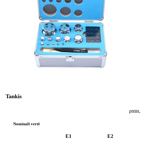
Tankis
ρmin,
Nominali vertė
E1
E2