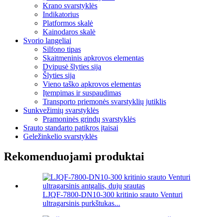
Krano svarstyklės
Indikatorius
Platformos skalė
Kainodaros skalė
Svorio langeliai
Silfono tipas
Skaitmeninis apkrovos elementas
Dvipusė šlyties sija
Šlyties sija
Vieno taško apkrovos elementas
Įtempimas ir suspaudimas
Transporto priemonės svarstyklių jutiklis
Sunkvežimių svarstyklės
Pramoninės grindų svarstyklės
Srauto standarto patikros įtaisai
Geležinkelio svarstyklės
Rekomenduojami produktai
LJQF-7800-DN10-300 kritinio srauto Venturi
ultragarsinis purkštukas...