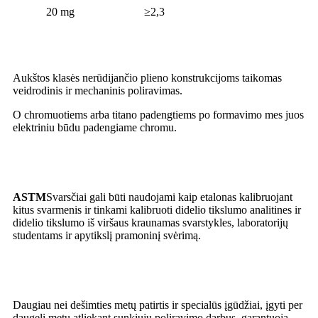
20 mg
≥2,3
Apdorojimas
Aukštos klasės nerūdijančio plieno konstrukcijoms taikomas
veidrodinis ir mechaninis poliravimas.
O chromuotiems arba titano padengtiems po formavimo mes juos
elektriniu būdu padengiame chromu.
Paraiška
ASTM
Svarsčiai gali būti naudojami kaip etalonas kalibruojant
kitus svarmenis ir tinkami kalibruoti didelio tikslumo analitines ir
didelio tikslumo iš viršaus kraunamas svarstykles, laboratorijų
studentams ir apytikslį pramoninį svėrimą.
Privalumas
Daugiau nei dešimties metų patirtis ir specialūs įgūdžiai, įgyti per
daugelį metų atliekant sunkiųjų poliravimo darbus, garantuoja