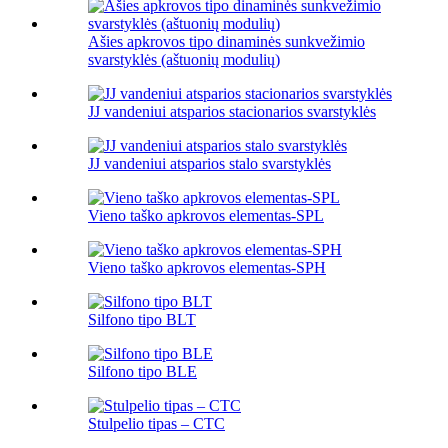
Ašies apkrovos tipo dinaminės sunkvežimio
svarstyklės (aštuonių modulių)
JJ vandeniui atsparios stacionarios svarstyklės
JJ vandeniui atsparios stalo svarstyklės
Vieno taško apkrovos elementas-SPL
Vieno taško apkrovos elementas-SPH
Silfono tipo BLT
Silfono tipo BLE
Stulpelio tipas – CTC