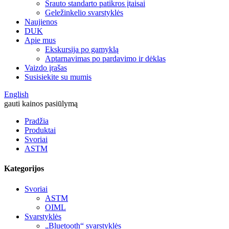
Srauto standarto patikros įtaisai
Geležinkelio svarstyklės
Naujienos
DUK
Apie mus
Ekskursija po gamyklą
Aptarnavimas po pardavimo ir dėklas
Vaizdo įrašas
Susisiekite su mumis
English
gauti kainos pasiūlymą
Pradžia
Produktai
Svoriai
ASTM
Kategorijos
Svoriai
ASTM
OIML
Svarstyklės
„Bluetooth“ svarstyklės