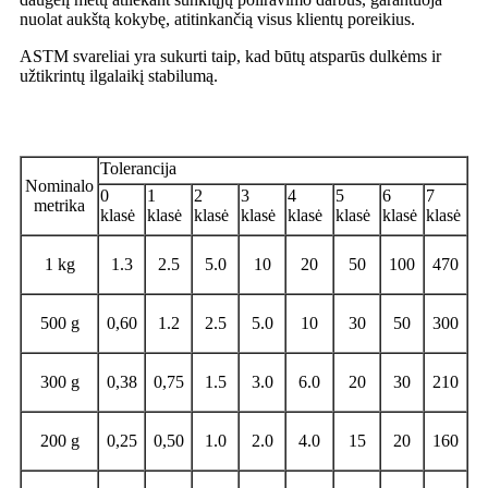
nuolat aukštą kokybę, atitinkančią visus klientų poreikius.
ASTM svareliai yra sukurti taip, kad būtų atsparūs dulkėms ir
užtikrintų ilgalaikį stabilumą.
Tolerancija
Tolerancija
Nominalo
0
1
2
3
4
5
6
7
metrika
klasė
klasė
klasė
klasė
klasė
klasė
klasė
klasė
1 kg
1.3
2.5
5.0
10
20
50
100
470
500 g
0,60
1.2
2.5
5.0
10
30
50
300
300 g
0,38
0,75
1.5
3.0
6.0
20
30
210
200 g
0,25
0,50
1.0
2.0
4.0
15
20
160