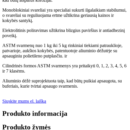
kad būtų atsparūs korozijai.
Monoblokiniai svareliai yra specialiai sukurti ilgalaikiam stabilumui,
o svareliai su reguliuojama ertme užtikrina geriausią kainos ir
kokybės santykį.
Elektrolitinis poliravimas užtikrina blizgius paviršius ir antiadhezinį
poveikį.
ASTM svarmenų nuo 1 kg iki 5 kg rinkiniai tiekiami patrauklioje,
patvarioje, aukštos kokybės, patentuotoje aliuminio dėžutėje su
apsauginiu polietileno putplasčiu.
ir
Cilindrinės formos ASTM svarmenys yra pritaikyti 0, 1, 2, 3, 4, 5, 6
ir 7 klasėms.
Aliuminio dėžė suprojektuota taip, kad būtų puikiai apsaugota, su
buferiais, kurie tvirtai apsaugo svarmenis.
Siųskite mums el. laišką
Produkto informacija
Produkto žymės