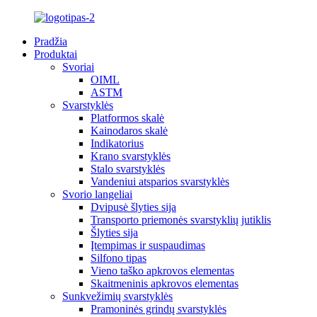
Pradžia
Produktai
Svoriai
OIML
ASTM
Svarstyklės
Platformos skalė
Kainodaros skalė
Indikatorius
Krano svarstyklės
Stalo svarstyklės
Vandeniui atsparios svarstyklės
Svorio langeliai
Dvipusė šlyties sija
Transporto priemonės svarstyklių jutiklis
Šlyties sija
Įtempimas ir suspaudimas
Silfono tipas
Vieno taško apkrovos elementas
Skaitmeninis apkrovos elementas
Sunkvežimių svarstyklės
Pramoninės grindų svarstyklės