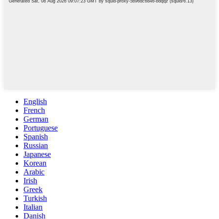
English
French
German
Portuguese
Spanish
Russian
Japanese
Korean
Arabic
Irish
Greek
Turkish
Italian
Danish