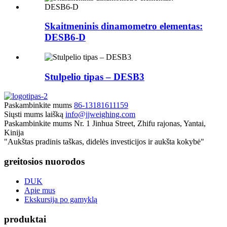
Skaitmeninis dinamometro elementas:
DESB6-D
Stulpelio tipas – DESB3
Paskambinkite mums
86-13181611159
Siųsti mums laišką
info@jjweighing.com
Paskambinkite mums
Nr. 1 Jinhua Street, Zhifu rajonas, Yantai,
Kinija
"Aukštas pradinis taškas, didelės investicijos ir aukšta kokybė"
greitosios nuorodos
DUK
Apie mus
Ekskursija po gamyklą
produktai