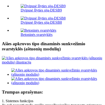
Dvipusė šlyties sija-DESB9
Dvipusė šlyties sija-DESB8
Betoninės svarstyklės
Ašies apkrovos tipo dinaminės sunkvežimio
svarstyklės (aštuonių modulių)
Trumpas aprašymas:
1. Sistemos funkcijos