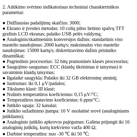
2. Atitikimo svėrimo indikatoriaus techniniai charakteristikos
parametrai:
● Didžiausias padalijimų skaičius: 3000;
● Ekrano ir įvesties metodas: 10 colių pilno lietimo spalvų TFT
grafinis LCD ekranas; palaiko USB pelės valdymą;
● Analoginis/skaitmeninis konversijos dažnis: standartinis viso
mastelio naudojimas: 2000 kartų/s; maksimalus viso mastelio
naudojimas: 15000 kartų/s; diskretizavimo dažnis prisitaiko
dinamiškai;
● Pagrindinis procesorius: 32 bitų pramoninės klasės procesorius;
● Saugojimo saugumas: ECC (klaidų tikrinimas ir taisymas) ir
savaiminis klaidų taisymas;
● Ilgalaikė saugykla: Palaiko iki 32 GB elektroninę atmintį;
● Jautrumas: iki 0,1 μV/padalos;
● Tikslumo klasė: III klasė;
● Nulinės temperatūros koeficientas: 0,15 μV/°C;
● Temperatūros matavimo koeficientas: 6 ppm/°C;
● Jutiklio sąsaja: 32 kanalai;
● Jutiklio sužadinimo įtampa: 10 V nuolatinė srovė (analoginiams
jutikliams);
● Analoginio jutiklio apkrovos pajėgumas: Galima prijungti iki 16
analoginių jutiklių, kurių kiekvieno varža 400 Ω;
● Darbinė temperatūra: nuo -30 ℃ iki 50 ℃;