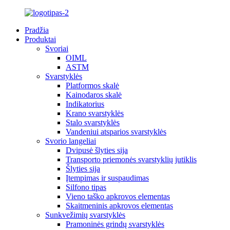
Pradžia
Produktai
Svoriai
OIML
ASTM
Svarstyklės
Platformos skalė
Kainodaros skalė
Indikatorius
Krano svarstyklės
Stalo svarstyklės
Vandeniui atsparios svarstyklės
Svorio langeliai
Dvipusė šlyties sija
Transporto priemonės svarstyklių jutiklis
Šlyties sija
Įtempimas ir suspaudimas
Silfono tipas
Vieno taško apkrovos elementas
Skaitmeninis apkrovos elementas
Sunkvežimių svarstyklės
Pramoninės grindų svarstyklės