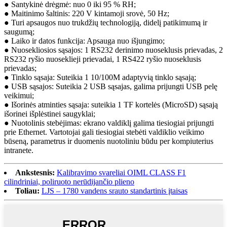
● Santykinė drėgmė: nuo 0 iki 95 % RH;
● Maitinimo šaltinis: 220 V kintamoji srovė, 50 Hz;
● Turi apsaugos nuo trukdžių technologiją, didelį patikimumą ir
saugumą;
● Laiko ir datos funkcija: Apsauga nuo išjungimo;
● Nuosekliosios sąsajos: 1 RS232 derinimo nuoseklusis prievadas, 2
RS232 ryšio nuoseklieji prievadai, 1 RS422 ryšio nuoseklusis
prievadas;
● Tinklo sąsaja: Suteikia 1 10/100M adaptyvią tinklo sąsają;
● USB sąsajos: Suteikia 2 USB sąsajas, galima prijungti USB pelę
veikimui;
● Išorinės atminties sąsaja: suteikia 1 TF kortelės (MicroSD) sąsają
išorinei išplėstinei saugyklai;
● Nuotolinis stebėjimas: ekrano valdiklį galima tiesiogiai prijungti
prie Ethernet. Vartotojai gali tiesiogiai stebėti valdiklio veikimo
būseną, parametrus ir duomenis nuotoliniu būdu per kompiuterius
intranete.
Ankstesnis:
Kalibravimo svareliai OIML CLASS F1
cilindriniai, poliruoto nerūdijančio plieno
Toliau:
LJS – 1780 vandens srauto standartinis įtaisas