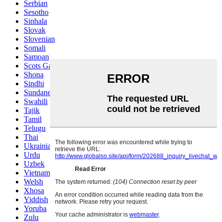
Serbian
Sesotho
Sinhala
Slovak
Slovenian
Somali
Samoan
Scots Gaelic
Shona
Sindhi
Sundanese
Swahili
Tajik
Tamil
Telugu
Thai
Ukrainian
Urdu
Uzbek
Vietnamese
Welsh
Xhosa
Yiddish
Yoruba
Zulu