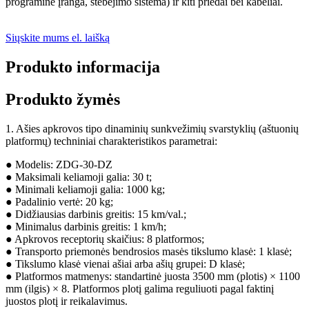
programinė įranga, stebėjimo sistema) ir kiti priedai bei kabeliai.
Siųskite mums el. laišką
Produkto informacija
Produkto žymės
1. Ašies apkrovos tipo dinaminių sunkvežimių svarstyklių (aštuonių
platformų) techniniai charakteristikos parametrai:
● Modelis: ZDG-30-DZ
● Maksimali keliamoji galia: 30 t;
● Minimali keliamoji galia: 1000 kg;
● Padalinio vertė: 20 kg;
● Didžiausias darbinis greitis: 15 km/val.;
● Minimalus darbinis greitis: 1 km/h;
● Apkrovos receptorių skaičius: 8 platformos;
● Transporto priemonės bendrosios masės tikslumo klasė: 1 klasė;
● Tikslumo klasė vienai ašiai arba ašių grupei: D klasė;
● Platformos matmenys: standartinė juosta 3500 mm (plotis) × 1100
mm (ilgis) × 8. Platformos plotį galima reguliuoti pagal faktinį
juostos plotį ir reikalavimus.