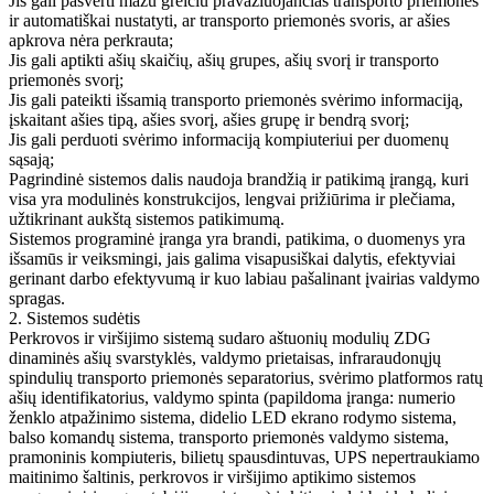
Jis gali pasverti mažu greičiu pravažiuojančias transporto priemones
ir automatiškai nustatyti, ar transporto priemonės svoris, ar ašies
apkrova nėra perkrauta;
Jis gali aptikti ašių skaičių, ašių grupes, ašių svorį ir transporto
priemonės svorį;
Jis gali pateikti išsamią transporto priemonės svėrimo informaciją,
įskaitant ašies tipą, ašies svorį, ašies grupę ir bendrą svorį;
Jis gali perduoti svėrimo informaciją kompiuteriui per duomenų
sąsają;
Pagrindinė sistemos dalis naudoja brandžią ir patikimą įrangą, kuri
visa yra modulinės konstrukcijos, lengvai prižiūrima ir plečiama,
užtikrinant aukštą sistemos patikimumą.
Sistemos programinė įranga yra brandi, patikima, o duomenys yra
išsamūs ir veiksmingi, jais galima visapusiškai dalytis, efektyviai
gerinant darbo efektyvumą ir kuo labiau pašalinant įvairias valdymo
spragas.
2. Sistemos sudėtis
Perkrovos ir viršijimo sistemą sudaro aštuonių modulių ZDG
dinaminės ašių svarstyklės, valdymo prietaisas, infraraudonųjų
spindulių transporto priemonės separatorius, svėrimo platformos ratų
ašių identifikatorius, valdymo spinta (papildoma įranga: numerio
ženklo atpažinimo sistema, didelio LED ekrano rodymo sistema,
balso komandų sistema, transporto priemonės valdymo sistema,
pramoninis kompiuteris, bilietų spausdintuvas, UPS nepertraukiamo
maitinimo šaltinis, perkrovos ir viršijimo aptikimo sistemos