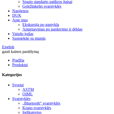
Srauto standarto patikros įtaisai
Geležinkelio svarstyklės
Naujienos
DUK
Apie mus
Ekskursija po gamyklą
Aptarnavimas po pardavimo ir dėklas
Vaizdo įrašas
Susisiekite su mumis
English
gauti kainos pasiūlymą
Pradžia
Produktai
Kategorijos
Svoriai
ASTM
OIML
Svarstyklės
„Bluetooth“ svarstyklės
Krano svarstyklės
Indikatorius