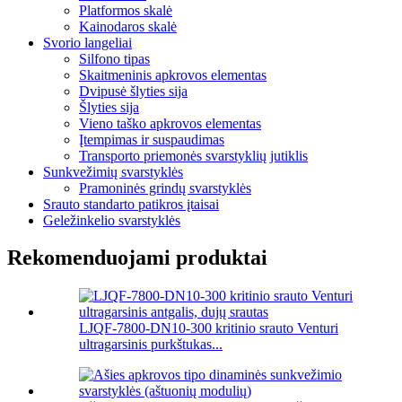
Platformos skalė
Kainodaros skalė
Svorio langeliai
Silfono tipas
Skaitmeninis apkrovos elementas
Dvipusė šlyties sija
Šlyties sija
Vieno taško apkrovos elementas
Įtempimas ir suspaudimas
Transporto priemonės svarstyklių jutiklis
Sunkvežimių svarstyklės
Pramoninės grindų svarstyklės
Srauto standarto patikros įtaisai
Geležinkelio svarstyklės
Rekomenduojami produktai
LJQF-7800-DN10-300 kritinio srauto Venturi
ultragarsinis purkštukas...