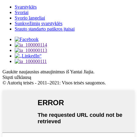
Svarstyklės
Svoriai
Svorio langeliai
Sunkvežimių svarstyklės
Srauto standarto patikros įtaisai
Gaukite naujausius atnaujinimus iš Yantai Jiajia.
Siųsti užklausą
© Autorių teisės - 2011–2021: Visos teisės saugomos.