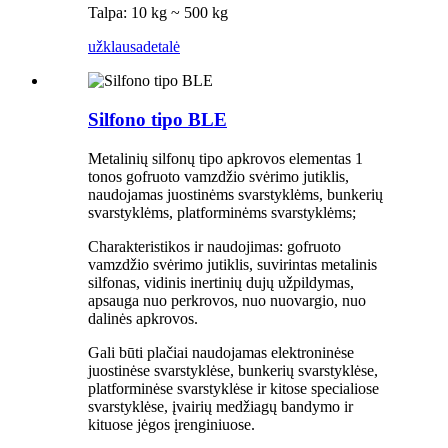
Talpa: 10 kg ~ 500 kg
užklausa
detalė
Silfono tipo BLE
Metalinių silfonų tipo apkrovos elementas 1
tonos gofruoto vamzdžio svėrimo jutiklis,
naudojamas juostinėms svarstyklėms, bunkerių
svarstyklėms, platforminėms svarstyklėms;
Charakteristikos ir naudojimas: gofruoto
vamzdžio svėrimo jutiklis, suvirintas metalinis
silfonas, vidinis inertinių dujų užpildymas,
apsauga nuo perkrovos, nuo nuovargio, nuo
dalinės apkrovos.
Gali būti plačiai naudojamas elektroninėse
juostinėse svarstyklėse, bunkerių svarstyklėse,
platforminėse svarstyklėse ir kitose specialiose
svarstyklėse, įvairių medžiagų bandymo ir
kituose jėgos įrenginiuose.