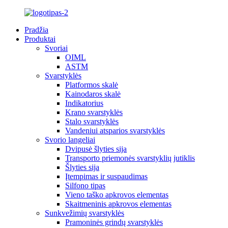
Pradžia
Produktai
Svoriai
OIML
ASTM
Svarstyklės
Platformos skalė
Kainodaros skalė
Indikatorius
Krano svarstyklės
Stalo svarstyklės
Vandeniui atsparios svarstyklės
Svorio langeliai
Dvipusė šlyties sija
Transporto priemonės svarstyklių jutiklis
Šlyties sija
Įtempimas ir suspaudimas
Silfono tipas
Vieno taško apkrovos elementas
Skaitmeninis apkrovos elementas
Sunkvežimių svarstyklės
Pramoninės grindų svarstyklės