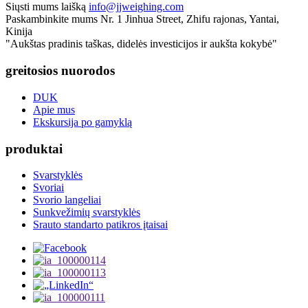
Siųsti mums laišką
info@jjweighing.com
Paskambinkite mums
Nr. 1 Jinhua Street, Zhifu rajonas, Yantai,
Kinija
"Aukštas pradinis taškas, didelės investicijos ir aukšta kokybė"
greitosios nuorodos
DUK
Apie mus
Ekskursija po gamyklą
produktai
Svarstyklės
Svoriai
Svorio langeliai
Sunkvežimių svarstyklės
Srauto standarto patikros įtaisai