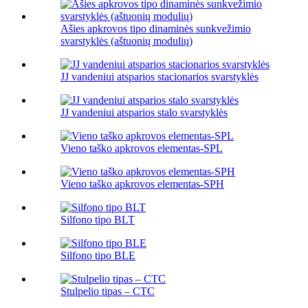
Ašies apkrovos tipo dinaminės sunkvežimio
svarstyklės (aštuonių modulių)
JJ vandeniui atsparios stacionarios svarstyklės
JJ vandeniui atsparios stalo svarstyklės
Vieno taško apkrovos elementas-SPL
Vieno taško apkrovos elementas-SPH
Silfono tipo BLT
Silfono tipo BLE
Stulpelio tipas – CTC