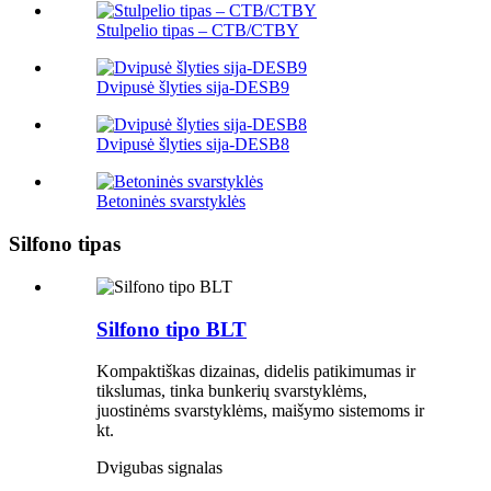
Stulpelio tipas – CTB/CTBY
Dvipusė šlyties sija-DESB9
Dvipusė šlyties sija-DESB8
Betoninės svarstyklės
Silfono tipas
Silfono tipo BLT
Kompaktiškas dizainas, didelis patikimumas ir
tikslumas, tinka bunkerių svarstyklėms,
juostinėms svarstyklėms, maišymo sistemoms ir
kt.
Dvigubas signalas