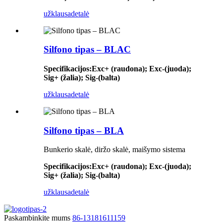
užklausa
detalė
Silfono tipas – BLAC
Specifikacijos
:
Exc+ (raudona); Exc-(juoda);
Sig+ (žalia); Sig-(balta)
užklausa
detalė
Silfono tipas – BLA
Bunkerio skalė, diržo skalė, maišymo sistema
Specifikacijos
:
Exc+ (raudona); Exc-(juoda);
Sig+ (žalia); Sig-(balta)
užklausa
detalė
Paskambinkite mums
86-13181611159