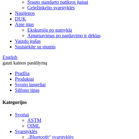
Srauto standarto patikros įtaisai
Geležinkelio svarstyklės
Naujienos
DUK
Apie mus
Ekskursija po gamyklą
Aptarnavimas po pardavimo ir dėklas
Vaizdo įrašas
Susisiekite su mumis
English
gauti kainos pasiūlymą
Pradžia
Produktai
Svorio langeliai
Silfono tipas
Kategorijos
Svoriai
ASTM
OIML
Svarstyklės
„Bluetooth“ svarstyklės