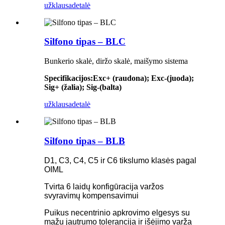
užklausa
detalė
Silfono tipas – BLC
Bunkerio skalė, diržo skalė, maišymo sistema
Specifikacijos
:
Exc+ (raudona); Exc-(juoda);
Sig+ (žalia); Sig-(balta)
užklausa
detalė
Silfono tipas – BLB
D1, C3, C4, C5 ir C6 tikslumo klasės pagal
OIML
Tvirta 6 laidų konfigūracija varžos
svyravimų kompensavimui
Puikus necentrinio apkrovimo elgesys su
mažu jautrumo tolerancija ir išėjimo varža