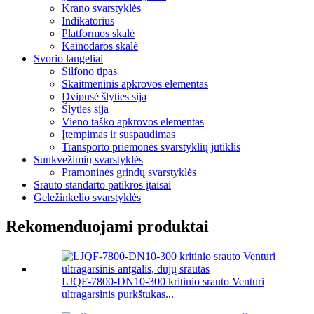
Krano svarstyklės
Indikatorius
Platformos skalė
Kainodaros skalė
Svorio langeliai
Silfono tipas
Skaitmeninis apkrovos elementas
Dvipusė šlyties sija
Šlyties sija
Vieno taško apkrovos elementas
Įtempimas ir suspaudimas
Transporto priemonės svarstyklių jutiklis
Sunkvežimių svarstyklės
Pramoninės grindų svarstyklės
Srauto standarto patikros įtaisai
Geležinkelio svarstyklės
Rekomenduojami produktai
LJQF-7800-DN10-300 kritinio srauto Venturi
ultragarsinis purkštukas...