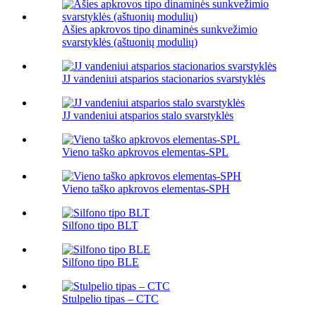
Ašies apkrovos tipo dinaminės sunkvežimio
svarstyklės (aštuonių modulių)
JJ vandeniui atsparios stacionarios svarstyklės
JJ vandeniui atsparios stalo svarstyklės
Vieno taško apkrovos elementas-SPL
Vieno taško apkrovos elementas-SPH
Silfono tipo BLT
Silfono tipo BLE
Stulpelio tipas – CTC