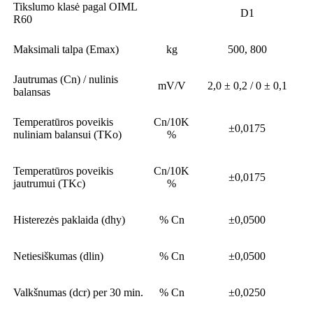
Tikslumo klasė pagal OIML
D1
R60
Maksimali talpa (Emax)
kg
500, 800
Jautrumas (Cn) / nulinis
mV/V
2,0 ± 0,2 / 0 ± 0,1
balansas
Temperatūros poveikis
Cn/10K
±0,0175
nuliniam balansui (TKo)
%
Temperatūros poveikis
Cn/10K
±0,0175
jautrumui (TKc)
%
Histerezės paklaida (dhy)
% Cn
±0,0500
Netiesiškumas (dlin)
% Cn
±0,0500
Valkšnumas (dcr) per 30 min.
% Cn
±0,0250