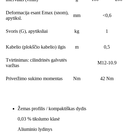
Deformacija esant Emax (snom),
mm
<0,6
apytiksl.
Svoris (G), apytiksliai
kg
1
Kabelio (plokščio kabelio) ilgis
m
0,5
Tvirtinimas: cilindrinės galvutės
M12-10.9
varžtas
Priveržimo sukimo momentas
Nm
42 Nm
Savybės
Žemas profilis / kompaktiškas dydis
0,03 % tikslumo klasė
Aliuminio lydinys