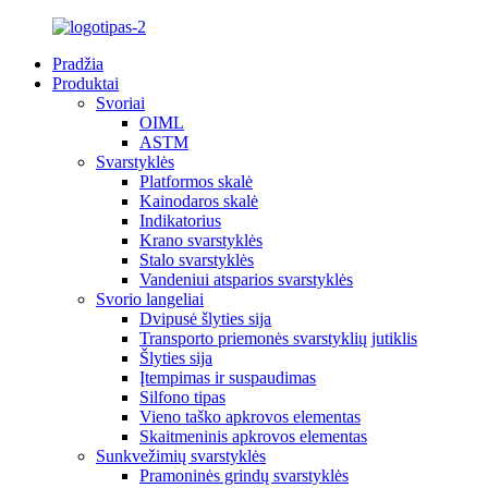
Pradžia
Produktai
Svoriai
OIML
ASTM
Svarstyklės
Platformos skalė
Kainodaros skalė
Indikatorius
Krano svarstyklės
Stalo svarstyklės
Vandeniui atsparios svarstyklės
Svorio langeliai
Dvipusė šlyties sija
Transporto priemonės svarstyklių jutiklis
Šlyties sija
Įtempimas ir suspaudimas
Silfono tipas
Vieno taško apkrovos elementas
Skaitmeninis apkrovos elementas
Sunkvežimių svarstyklės
Pramoninės grindų svarstyklės