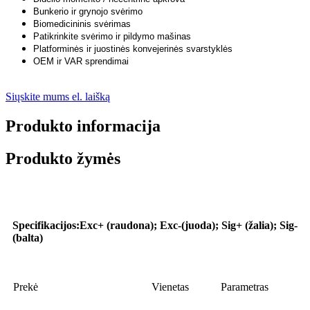
Bunkerio ir grynojo svėrimo
Biomedicininis svėrimas
Patikrinkite svėrimo ir pildymo mašinas
Platforminės ir juostinės konvejerinės svarstyklės
OEM ir VAR sprendimai
Siųskite mums el. laišką
Produkto informacija
Produkto žymės
Paraiška
Specifikacijos
:
Exc+ (raudona); Exc-(juoda); Sig+ (žalia); Sig-
(balta)
Prekė
Vienetas
Parametras