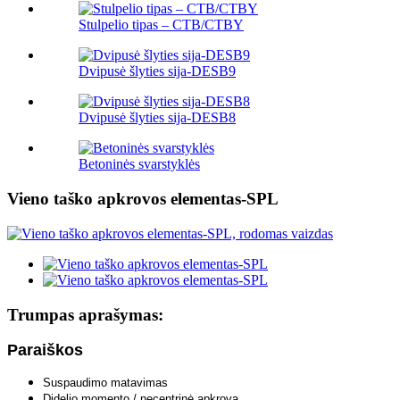
Stulpelio tipas – CTB/CTBY
Dvipusė šlyties sija-DESB9
Dvipusė šlyties sija-DESB8
Betoninės svarstyklės
Vieno taško apkrovos elementas-SPL
Trumpas aprašymas:
Paraiškos
Suspaudimo matavimas
Didelio momento / necentrinė apkrova