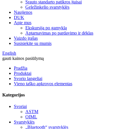
Srauto standarto patikros įtaisai
Geležinkelio svarstyklės
Naujienos
DUK
Apie mus
Ekskursija po gamyklą
Aptarnavimas po pardavimo ir dėklas
Vaizdo įrašas
Susisiekite su mumis
English
gauti kainos pasiūlymą
Pradžia
Produktai
Svorio langeliai
Vieno taško apkrovos elementas
Kategorijos
Svoriai
ASTM
OIML
Svarstyklės
„Bluetooth“ svarstyklės