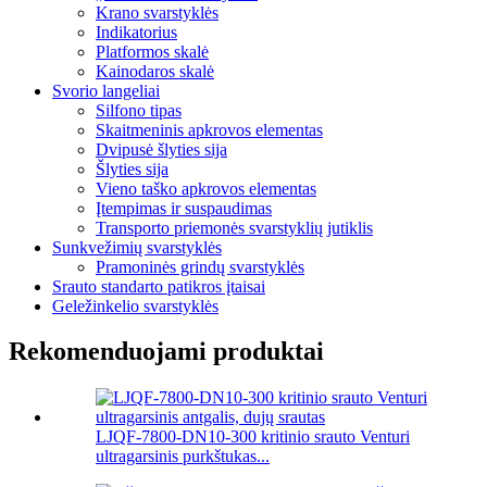
Krano svarstyklės
Indikatorius
Platformos skalė
Kainodaros skalė
Svorio langeliai
Silfono tipas
Skaitmeninis apkrovos elementas
Dvipusė šlyties sija
Šlyties sija
Vieno taško apkrovos elementas
Įtempimas ir suspaudimas
Transporto priemonės svarstyklių jutiklis
Sunkvežimių svarstyklės
Pramoninės grindų svarstyklės
Srauto standarto patikros įtaisai
Geležinkelio svarstyklės
Rekomenduojami produktai
LJQF-7800-DN10-300 kritinio srauto Venturi
ultragarsinis purkštukas...