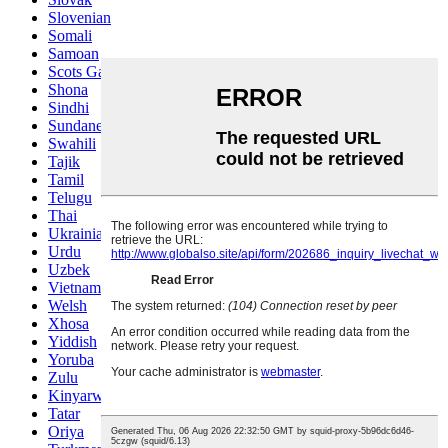
Slovenian
Somali
Samoan
Scots Gaelic
Shona
Sindhi
Sundanese
Swahili
Tajik
Tamil
Telugu
Thai
Ukrainian
Urdu
Uzbek
Vietnamese
Welsh
Xhosa
Yiddish
Yoruba
Zulu
Kinyarwanda
Tatar
Oriya