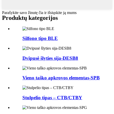
Parašykite savo žinutę čia ir išsiųskite ją mums
Produktų kategorijos
Silfono tipo BLE
Dvipusė šlyties sija-DESB8
Vieno taško apkrovos elementas-SPB
Stulpelio tipas – CTB/CTBY