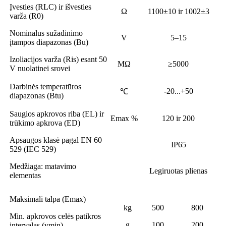
Įvesties (RLC) ir išvesties
Ω
1100±10 ir 1002±3
varža (R0)
Nominalus sužadinimo
V
5–15
įtampos diapazonas (Bu)
Izoliacijos varža (Ris) esant 50
MΩ
≥5000
V nuolatinei srovei
Darbinės temperatūros
-20...+50
℃
diapazonas (Btu)
Saugios apkrovos riba (EL) ir
Emax %
120 ir 200
trūkimo apkrova (ED)
Apsaugos klasė pagal EN 60
IP65
529 (IEC 529)
Medžiaga: matavimo
Legiruotas plienas
elementas
Maksimali talpa (Emax)
kg
500
800
Min. apkrovos celės patikros
g
100
200
intervalas (vmin)