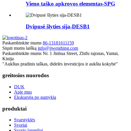
Vieno taško apkrovos elementas-SPG
Dvipusė šlyties sija-DESB1
Paskambinkite mums
86-13181611159
Siųsti mums laišką
info@jjweighing.com
Paskambinkite mums
Nr. 1 Jinhua Street, Zhifu rajonas, Yantai,
Kinija
"Aukštas pradinis taškas, didelės investicijos ir aukšta kokybė"
greitosios nuorodos
DUK
Apie mus
Ekskursija po gamyklą
produktai
Svarstyklės
Svoriai
Svorio langeliai