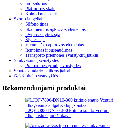
Indikatorius
Platformos skalė
Kainodaros skalė
Svorio langeliai
Silfono tipas
Skaitmeninis apkrovos elementas
Dvipusė šlyties sija
Šlyties sija
Vieno taško apkrovos elementas
Įtempimas ir suspaudimas
Transporto priemonės svarstyklių jutiklis
Sunkvežimių svarstyklės
Pramoninės grindų svarstyklės
Srauto standarto patikros įtaisai
Geležinkelio svarstyklės
Rekomenduojami produktai
LJQF-7800-DN10-300 kritinio srauto Venturi
ultragarsinis purkštukas...