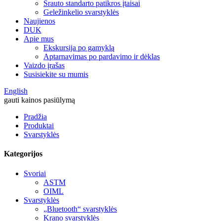
Srauto standarto patikros įtaisai
Geležinkelio svarstyklės
Naujienos
DUK
Apie mus
Ekskursija po gamyklą
Aptarnavimas po pardavimo ir dėklas
Vaizdo įrašas
Susisiekite su mumis
English
gauti kainos pasiūlymą
Pradžia
Produktai
Svarstyklės
Kategorijos
Svoriai
ASTM
OIML
Svarstyklės
„Bluetooth“ svarstyklės
Krano svarstyklės