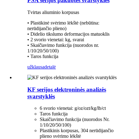
PSA serijos pakuotės svarstyklės
Tvirtas aliuminio korpusas
• Plastikinė svėrimo lėkštė (nebūtina:
nerūdijančio plieno)
• Didelio tikslumo deformacijos matuoklis
• 2 svorio vienetai: kg, svarai
• Skaičiavimo funkcija (nuorodos nr.
1/10/20/50/100)
• Taros funkcija
užklausa
detalė
KF serijos elektroninės analizės
svarstyklės
6 svorio vienetai: g/oz/ozt/kg/lb/ct
Taros funkcija
Skaičiavimo funkcija (nuorodos Nr.
1/10/20/50/100)
Plastikinis korpusas, 304 nerūdijančio
plieno svėrimo lėkštė