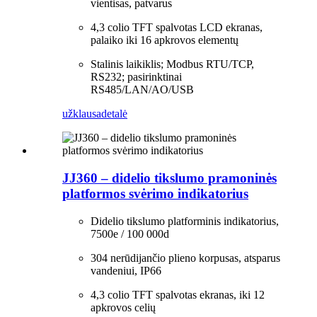
vientisas, patvarus
4,3 colio TFT spalvotas LCD ekranas,
palaiko iki 16 apkrovos elementų
Stalinis laikiklis; Modbus RTU/TCP,
RS232; pasirinktinai
RS485/LAN/AO/USB
užklausa
detalė
JJ360 – didelio tikslumo pramoninės
platformos svėrimo indikatorius
Didelio tikslumo platforminis indikatorius,
7500e / 100 000d
304 nerūdijančio plieno korpusas, atsparus
vandeniui, IP66
4,3 colio TFT spalvotas ekranas, iki 12
apkrovos celių