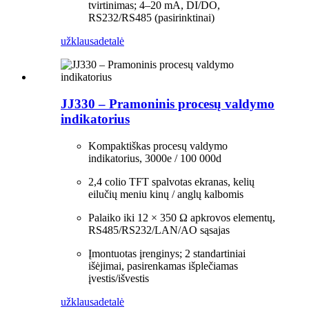
tvirtinimas; 4–20 mA, DI/DO,
RS232/RS485 (pasirinktinai)
užklausa
detalė
JJ330 – Pramoninis procesų valdymo
indikatorius
Kompaktiškas procesų valdymo
indikatorius, 3000e / 100 000d
2,4 colio TFT spalvotas ekranas, kelių
eilučių meniu kinų / anglų kalbomis
Palaiko iki 12 × 350 Ω apkrovos elementų,
RS485/RS232/LAN/AO sąsajas
Įmontuotas įrenginys; 2 standartiniai
išėjimai, pasirenkamas išplečiamas
įvestis/išvestis
užklausa
detalė