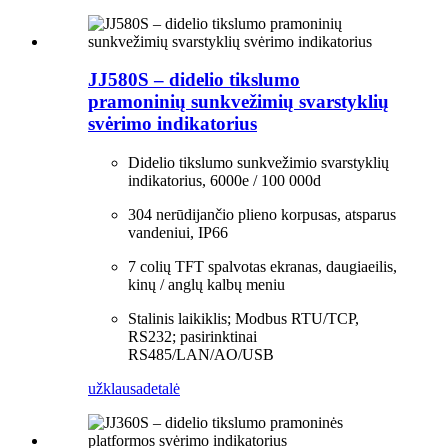
JJ580S – didelio tikslumo
pramoninių sunkvežimių svarstyklių
svėrimo indikatorius
Didelio tikslumo sunkvežimio svarstyklių
indikatorius, 6000e / 100 000d
304 nerūdijančio plieno korpusas, atsparus
vandeniui, IP66
7 colių TFT spalvotas ekranas, daugiaeilis,
kinų / anglų kalbų meniu
Stalinis laikiklis; Modbus RTU/TCP,
RS232; pasirinktinai
RS485/LAN/AO/USB
užklausa
detalė