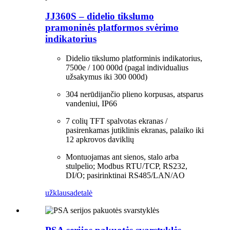
JJ360S – didelio tikslumo
pramoninės platformos svėrimo
indikatorius
Didelio tikslumo platforminis indikatorius,
7500e / 100 000d (pagal individualius
užsakymus iki 300 000d)
304 nerūdijančio plieno korpusas, atsparus
vandeniui, IP66
7 colių TFT spalvotas ekranas /
pasirenkamas jutiklinis ekranas, palaiko iki
12 apkrovos daviklių
Montuojamas ant sienos, stalo arba
stulpelio; Modbus RTU/TCP, RS232,
DI/O; pasirinktinai RS485/LAN/AO
užklausa
detalė