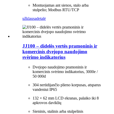
Montuojamas ant sienos, stalo arba
stulpelio; Modbus RTU/TCP
užklausa
detalė
JJ100 – didelės vertės pramoninis ir
komercinis dvejopo naudojimo
svėrimo indikatorius
Dvejopo naudojimo pramoninis ir
komercinis svėrimo indikatorius, 3000e /
50 000d
304 nerūdijančio plieno korpusas, atsparus
vandeniui IP65
132 × 62 mm LCD ekranas, palaiko iki 8
apkrovos daviklių
Sieninis, stalinis arba stulpelinis