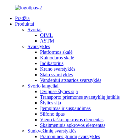
Pradžia
Produktai
Svoriai
OIML
ASTM
Svarstyklės
Platformos skalė
Kainodaros skalė
Indikatorius
Krano svarstyklės
Stalo svarstyklės
Vandeniui atsparios svarstyklės
Svorio langeliai
Dvipusė šlyties sija
Transporto priemonės svarstyklių jutiklis
Šlyties sija
Įtempimas ir suspaudimas
Silfono tipas
Vieno taško apkrovos elementas
Skaitmeninis apkrovos elementas
Sunkvežimių svarstyklės
Pramoninės grindų svarstyklės