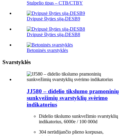
Stulpelio tipas – CTB/CTBY
Dvipusė šlyties sija-DESB9
Dvipusė šlyties sija-DESB8
Betoninės svarstyklės
Svarstyklės
JJ580 – didelio tikslumo pramoninių
sunkvežimių svarstyklių svėrimo
indikatorius
Didelio tikslumo sunkvežimio svarstyklių
indikatorius, 6000e / 100 000d
304 nerūdijančio plieno korpusas,