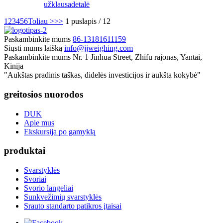
užklausa
detalė
1
2
3
4
5
6
Toliau >
>>
1 puslapis / 12
Paskambinkite mums
86-13181611159
Siųsti mums laišką
info@jjweighing.com
Paskambinkite mums
Nr. 1 Jinhua Street, Zhifu rajonas, Yantai,
Kinija
"Aukštas pradinis taškas, didelės investicijos ir aukšta kokybė"
greitosios nuorodos
DUK
Apie mus
Ekskursija po gamyklą
produktai
Svarstyklės
Svoriai
Svorio langeliai
Sunkvežimių svarstyklės
Srauto standarto patikros įtaisai