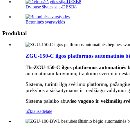
Dvipusė šlyties sija-DESB8
Betoninės svarstyklės
Produktai
ZGU-150-C ilgos platformos automatinės bėg
The
ZGU-150-C ilgos platformos automatinės bė
automatiniam krovininių traukinių svėrimui nesta
Sistema, turinti ilgą svėrimo platformą, pažangiu
prekybos atsiskaitymams ir medžiagų valdymui gel
Sistema palaiko abu
viso vagono ir vežimėlių sv
užklausa
detalė