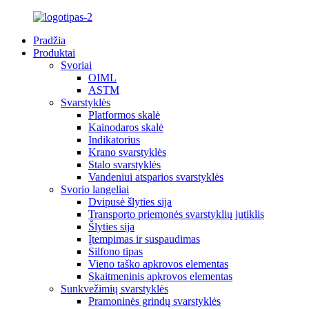
Pradžia
Produktai
Svoriai
OIML
ASTM
Svarstyklės
Platformos skalė
Kainodaros skalė
Indikatorius
Krano svarstyklės
Stalo svarstyklės
Vandeniui atsparios svarstyklės
Svorio langeliai
Dvipusė šlyties sija
Transporto priemonės svarstyklių jutiklis
Šlyties sija
Įtempimas ir suspaudimas
Silfono tipas
Vieno taško apkrovos elementas
Skaitmeninis apkrovos elementas
Sunkvežimių svarstyklės
Pramoninės grindų svarstyklės