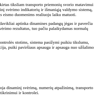
irtas tiksliam transporto priemonių svorio matavimui
inį svėrimo indikatorių ir išmaniąją valdymo sistemą,
ems eismo duomenims realiuoju laiku matuoti.
davikliai aptinka dinamines padangų jėgas ir paverčia
 svėrimo rezultatus, tuo pačiu palaikydamas normalų
ontrolės stotims, sistema pasižymi puikiu tikslumu,
ija, puiki paviršiaus apsauga ir apsauga nuo užšalimo
uoja dinaminį svėrimą, numerių atpažinimą, transporto
ikrinimui ir kontrolei.