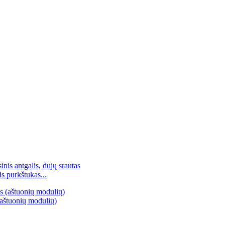
s purkštukas...
(aštuonių modulių)