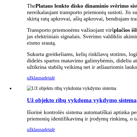
The
Plataus lenkto disko dinaminio svėrimo si
nereikalaujant transporto priemonių sustoti. Jis s
skirtą ratų apkrovai, ašių apkrovai, bendrajam tr
Transporto priemonėms važiuojant virš
plačios i
jas elektriniais signalais. Svėrimo valdiklis aki
eismo srautą.
Sukurta greitkeliams, kelių rinkliavų stotims, lo
didelės spartos matavimo galimybėmis, dideliu at
užtikrina stabilų veikimą net ir atšiauriomis lauk
užklausa
detalė
Už objekto ribų vykdoma vykdymo sistema
Išorinė kontrolės sistema automatiškai aptinka p
priemonių identifikavimą ir įrodymų rinkimą, o t
užklausa
detalė