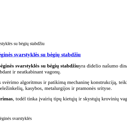
inės svarstyklės su bėgių stabdžiu
ginės svarstyklės su bėgių stabdžiu
yra didelio našumo din
bdant ir neatkabinant vagonų.
s svėrimo algoritmus ir patikimą mechaninę konstrukciją, teiki
ežinkelių, kasybos, metalurgijos ir pramonės srityse.
ėrimas
, todėl tinka įvairių tipų kietųjų ir skystųjų krovinių v