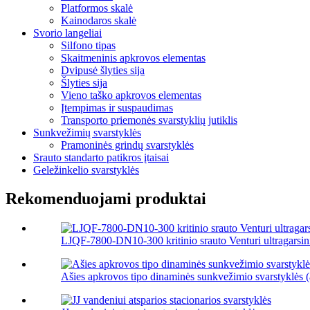
Platformos skalė
Kainodaros skalė
Svorio langeliai
Silfono tipas
Skaitmeninis apkrovos elementas
Dvipusė šlyties sija
Šlyties sija
Vieno taško apkrovos elementas
Įtempimas ir suspaudimas
Transporto priemonės svarstyklių jutiklis
Sunkvežimių svarstyklės
Pramoninės grindų svarstyklės
Srauto standarto patikros įtaisai
Geležinkelio svarstyklės
Rekomenduojami produktai
LJQF-7800-DN10-300 kritinio srauto Venturi ultragarsini
Ašies apkrovos tipo dinaminės sunkvežimio svarstyklės 