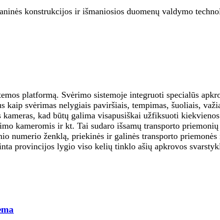
inės konstrukcijos ir išmaniosios duomenų valdymo technologij
temos platformą. Svėrimo sistemoje integruoti specialūs apkrov
 kaip svėrimas nelygiais paviršiais, tempimas, šuoliais, važ
es kameras, kad būtų galima visapusiškai užfiksuoti kiekvieno
imo kameromis ir kt. Tai sudaro išsamų transporto priemonių s
inio numerio ženklą, priekinės ir galinės transporto priemonės
ta provincijos lygio viso kelių tinklo ašių apkrovos svarstyk
tema