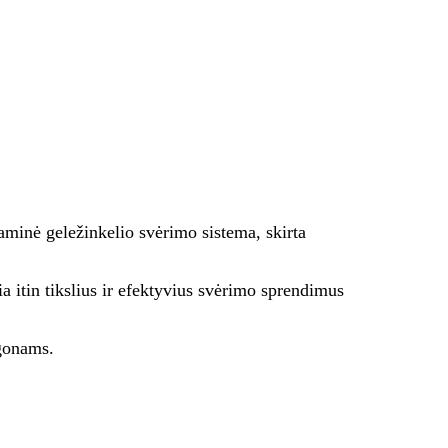
aminė geležinkelio svėrimo sistema, skirta
a itin tikslius ir efektyvius svėrimo sprendimus
agonams.