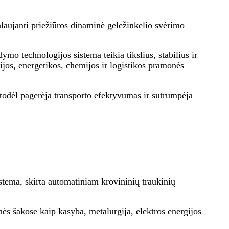
laujanti priežiūros dinaminė geležinkelio svėrimo
o technologijos sistema teikia tikslius, stabilius ir
os, energetikos, chemijos ir logistikos pramonės
 todėl pagerėja transporto efektyvumas ir sutrumpėja
stema, skirta automatiniam krovininių traukinių
s šakose kaip kasyba, metalurgija, elektros energijos