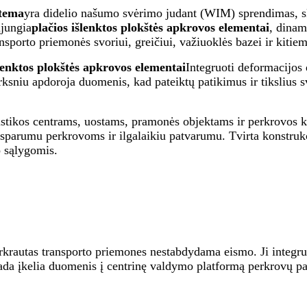
stema
yra didelio našumo svėrimo judant (WIM) sprendimas, sk
ujungia
plačios išlenktos plokštės apkrovos elementai
, dinam
ansporto priemonės svoriui, greičiui, važiuoklės bazei ir kiti
šlenktos plokštės apkrovos elementai
Integruoti deformacijos 
mirksniu apdoroja duomenis, kad pateiktų patikimus ir tikslius
gistikos centrams, uostams, pramonės objektams ir perkrovos k
sparumu perkrovoms ir ilgalaikiu patvarumu. Tvirta konstrukc
o sąlygomis.
erkrautas transporto priemones nestabdydama eismo. Ji integr
ada įkelia duomenis į centrinę valdymo platformą perkrovų pat