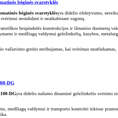
atinės bėginės svarstyklės
matinės bėginės svarstyklės
yra didelio efektyvumo, nereika
ų svėrimui nestabdant ir neatkabinant vagonų.
toriškos bespindulės konstrukcijos ir išmanios duomenų valdym
ymams ir medžiagų valdymui geležinkelių, kasybos, metalurgij
nio važiavimo greitis neribojamas, kai svėrimas neatliekamas,
-100-DG
U-100-DG
yra didelio našumo dinaminė geležinkelio svėrimo si
s, medžiagų valdymui ir transporto kontrolei tokiose pramonė
ika.