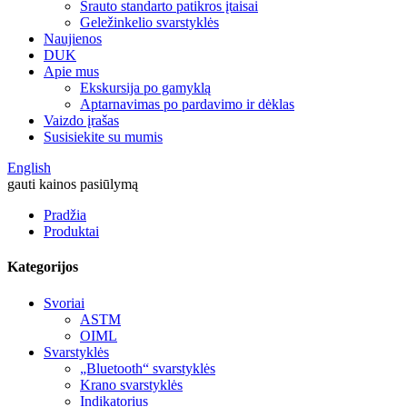
Srauto standarto patikros įtaisai
Geležinkelio svarstyklės
Naujienos
DUK
Apie mus
Ekskursija po gamyklą
Aptarnavimas po pardavimo ir dėklas
Vaizdo įrašas
Susisiekite su mumis
English
gauti kainos pasiūlymą
Pradžia
Produktai
Kategorijos
Svoriai
ASTM
OIML
Svarstyklės
„Bluetooth“ svarstyklės
Krano svarstyklės
Indikatorius