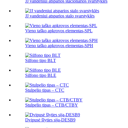
JJ vandeniui atsparios stacionarios svarstyklės
JJ vandeniui atsparios stalo svarstyklės
Vieno taško apkrovos elementas-SPL
Vieno taško apkrovos elementas-SPH
Silfono tipo BLT
Silfono tipo BLE
Stulpelio tipas – CTC
Stulpelio tipas – CTB/CTBY
Dvipusė šlyties sija-DESB9