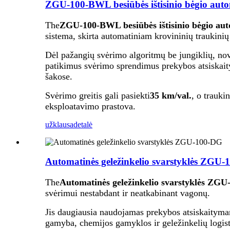
ZGU-100-BWL besiūbės ištisinio bėgio autom
The
ZGU-100-BWL besiūbės ištisinio bėgio auto
sistema, skirta automatiniam krovininių traukini
Dėl pažangių svėrimo algoritmų be jungiklių, nova
patikimus svėrimo sprendimus prekybos atsiskait
šakose.
Svėrimo greitis gali pasiekti
35 km/val.
, o trauki
eksploatavimo prastova.
užklausa
detalė
Automatinės geležinkelio svarstyklės ZGU
The
Automatinės geležinkelio svarstyklės ZG
svėrimui nestabdant ir neatkabinant vagonų.
Jis daugiausia naudojamas prekybos atsiskaitymam
gamyba, chemijos gamyklos ir geležinkelių logist