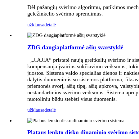
Dėl pažangių svėrimo algoritmų, patikimos mechan
geležinkelio svėrimo sprendimus.
užklausa
detalė
ZDG daugiaplatformė ašių svarstyklė
„JIAJIA“ pristatė naują greitkelių svėrimo ir sis
kompensuoja įvairius sukčiavimo veiksmus, tokius
juostos. Sistema valdo specialias dienos ir nakti
dalytis duomenimis su sistemos platforma, fiksav
priemonės svorį, ašių tipą, ašių apkrovą, valstyb
nestandartinius svėrimo veiksmus. Sistema aprūpin
nuotoliniu būdu stebėti visus duomenis.
užklausa
detalė
Plataus lenkto disko dinaminio svėrimo sis