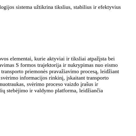
os sistema užtikrina tikslius, stabilius ir efektyvius
os elementai, kurie aktyviai ir tiksliai atpažįsta bei
iavimas S formos trajektorija ir nukrypimas nuo eismo
s transporto priemonės pravažiavimo procesą, leidžiant
vėrimo informacijos rinkinį, įskaitant transporto
 nuotraukas, svėrimo proceso vaizdo įrašus ir
lių stebėjimo ir valdymo platforma, leidžiančia